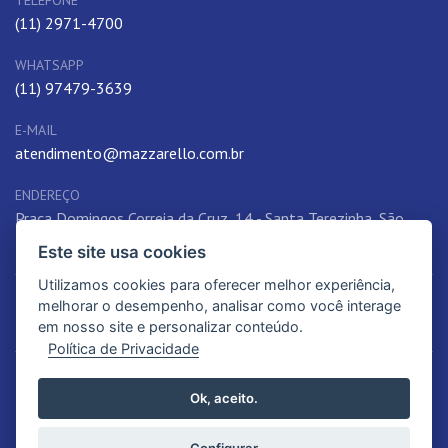
TELEFONE
(11) 2971-4700
WHATSAPP
(11) 97479-3639
E-MAIL
atendimento@mazzarello.com.br
ENDEREÇO
Praça Domingos Correia da Cruz, 14 - Santa Terezinha, São
Paulo, SP, 02405-060, Brasil
Este site usa cookies
Utilizamos cookies para oferecer melhor experiência,
melhorar o desempenho, analisar como você interage
em nosso site e personalizar conteúdo.
Política de Privacidade
© 2026. Instituto Madre Mazzarello | Educação de qualidade e referência.
Ok, aceito.
Todos os Direitos Reservados.
Política de Privacidade
Configurar