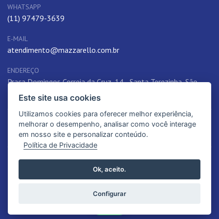
WHATSAPP
(11) 97479-3639
E-MAIL
atendimento@mazzarello.com.br
ENDEREÇO
Praça Domingos Correia da Cruz, 14 - Santa Terezinha, São
Paulo, SP, 02405-060, Brasil
Este site usa cookies
Utilizamos cookies para oferecer melhor experiência,
melhorar o desempenho, analisar como você interage
em nosso site e personalizar conteúdo.
Política de Privacidade
© 2026. Instituto Madre Mazzarello | Educação de qualidade e referência.
Ok, aceito.
Todos os Direitos Reservados.
Política de Privacidade
Configurar